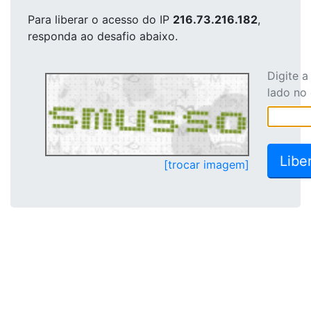
Para liberar o acesso
do IP
216.73.216.182
,
responda ao desafio abaixo.
Digite 
lado no
[trocar imagem]