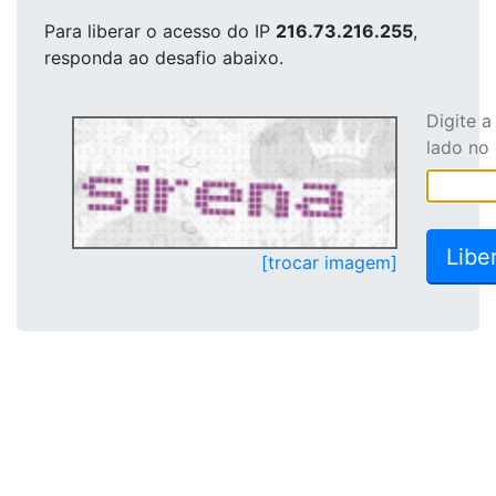
Para liberar o acesso
do IP
216.73.216.255
,
responda ao desafio abaixo.
Digite 
lado no
[trocar imagem]