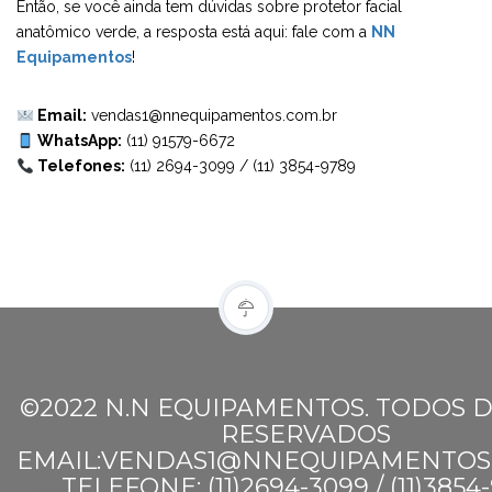
Então, se você ainda tem dúvidas sobre protetor facial
anatômico verde, a resposta está aqui: fale com a
NN
Equipamentos
!
Email:
vendas1@nnequipamentos.com.br
WhatsApp:
(11) 91579-6672
Telefones:
(11) 2694-3099
/
(11) 3854-9789
©2022 N.N EQUIPAMENTOS. TODOS D
RESERVADOS
EMAIL:VENDAS1@NNEQUIPAMENTOS
TELEFONE: (11)2694-3099 / (11)3854