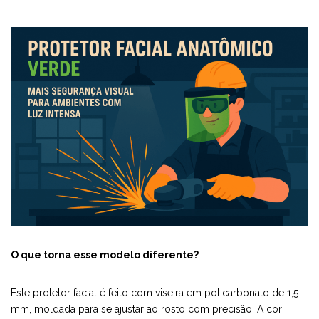
O que torna esse modelo diferente?
Este protetor facial é feito com viseira em policarbonato de 1,5
mm, moldada para se ajustar ao rosto com precisão. A cor