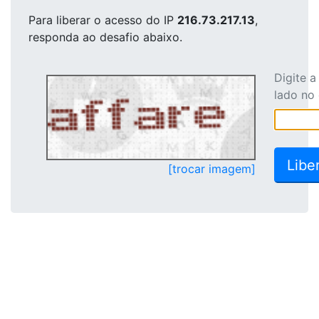
Para liberar o acesso
do IP
216.73.217.13
,
responda ao desafio abaixo.
Digite 
lado no
[trocar imagem]