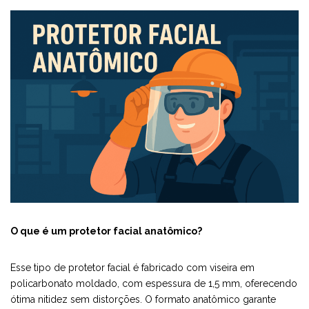
O que é um protetor facial anatômico?
Esse tipo de protetor facial é fabricado com viseira em
policarbonato moldado, com espessura de 1,5 mm, oferecendo
ótima nitidez sem distorções. O formato anatômico garante