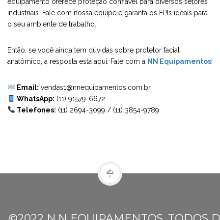
equipamento oferece proteção confiável para diversos setores
industriais. Fale com nossa equipe e garanta os EPIs ideais para
o seu ambiente de trabalho.
Então, se você ainda tem dúvidas sobre protetor facial
anatômico, a resposta está aqui: Fale com a
NN Equipamentos
!
Email:
vendas1@nnequipamentos.com.br
WhatsApp:
(11) 91579-6672
Telefones:
(11) 2694-3099
/
(11) 3854-9789
©2022 N.N EQUIPAMENTOS. TODOS D