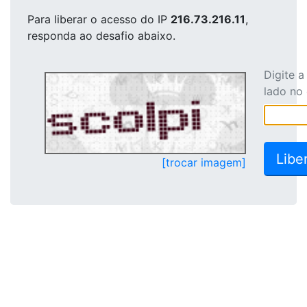
Para liberar o acesso
do IP
216.73.216.11
,
responda ao desafio abaixo.
Digite 
lado no
[trocar imagem]