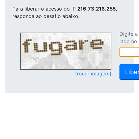
Para liberar o acesso
do IP
216.73.216.255
,
responda ao desafio abaixo.
Digite 
lado no
[trocar imagem]