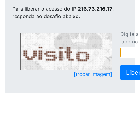
Para liberar o acesso
do IP
216.73.216.17
,
responda ao desafio abaixo.
Digite 
lado no
[trocar imagem]