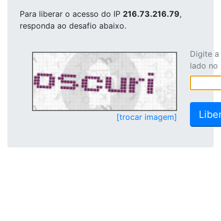
Para liberar o acesso
do IP
216.73.216.79
,
responda ao desafio abaixo.
Digite 
lado no
[trocar imagem]