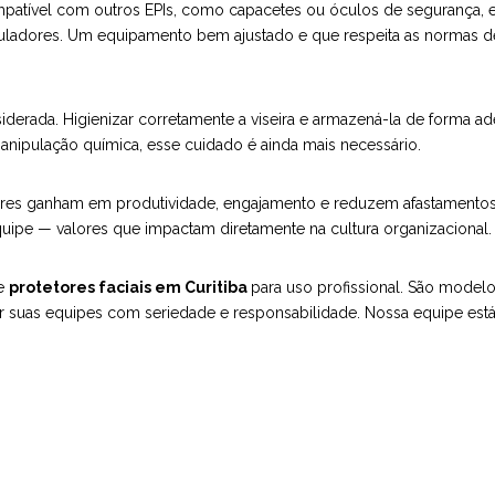
compatível com outros EPIs, como capacetes ou óculos de segurança, e
guladores. Um equipamento bem ajustado e que respeita as normas 
rada. Higienizar corretamente a viseira e armazená-la de forma ade
nipulação química, esse cuidado é ainda mais necessário.
es ganham em produtividade, engajamento e reduzem afastamentos 
quipe — valores que impactam diretamente na cultura organizacional.
de
protetores faciais em Curitiba
para uso profissional. São model
r suas equipes com seriedade e responsabilidade. Nossa equipe está