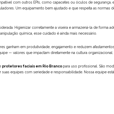
compatível com outros EPIs, como capacetes ou óculos de segurança, e
guladores. Um equipamento bem ajustado e que respeita as normas 
rada. Higienizar corretamente a viseira e armazená-la de forma ade
nipulação química, esse cuidado é ainda mais necessário.
es ganham em produtividade, engajamento e reduzem afastamentos 
quipe — valores que impactam diretamente na cultura organizacional.
de
protetores faciais em Rio Branco
para uso profissional. São mo
r suas equipes com seriedade e responsabilidade. Nossa equipe está