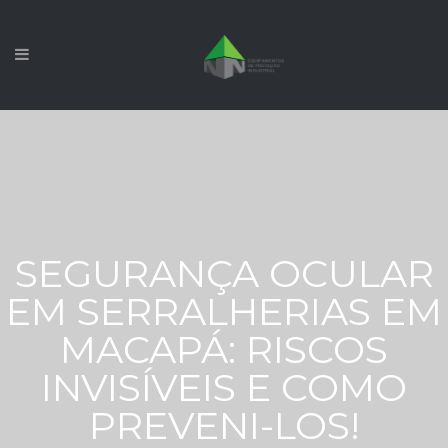
SEGURANÇA OCULAR
EM SERRALHERIAS EM
MACAPÁ: RISCOS
INVISÍVEIS E COMO
PREVENI-LOS!