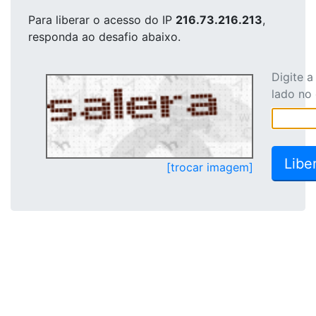
Para liberar o acesso
do IP
216.73.216.213
,
responda ao desafio abaixo.
Digite 
lado no
[trocar imagem]