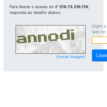
Para liberar o acesso
do IP
216.73.216.110
,
responda ao desafio abaixo.
Digite 
lado no
[trocar imagem]