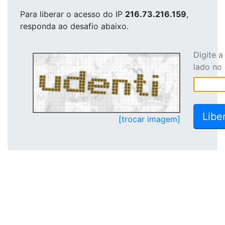
Para liberar o acesso
do IP
216.73.216.159
,
responda ao desafio abaixo.
Digite 
lado no
[trocar imagem]