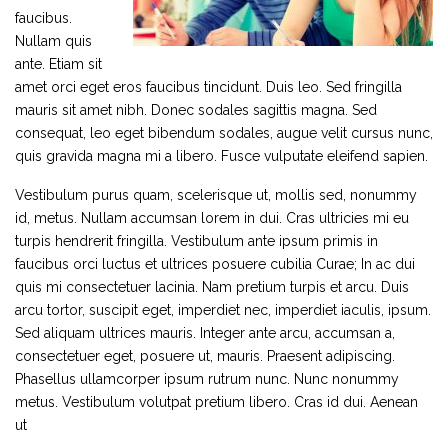
faucibus.
Nullam quis
ante. Etiam sit
amet orci eget eros faucibus tincidunt. Duis leo. Sed fringilla
mauris sit amet nibh. Donec sodales sagittis magna. Sed
consequat, leo eget bibendum sodales, augue velit cursus nunc,
quis gravida magna mi a libero. Fusce vulputate eleifend sapien.
Vestibulum purus quam, scelerisque ut, mollis sed, nonummy
id, metus. Nullam accumsan lorem in dui. Cras ultricies mi eu
turpis hendrerit fringilla. Vestibulum ante ipsum primis in
faucibus orci luctus et ultrices posuere cubilia Curae; In ac dui
quis mi consectetuer lacinia. Nam pretium turpis et arcu. Duis
arcu tortor, suscipit eget, imperdiet nec, imperdiet iaculis, ipsum.
Sed aliquam ultrices mauris. Integer ante arcu, accumsan a,
consectetuer eget, posuere ut, mauris. Praesent adipiscing.
Phasellus ullamcorper ipsum rutrum nunc. Nunc nonummy
metus. Vestibulum volutpat pretium libero. Cras id dui. Aenean
ut