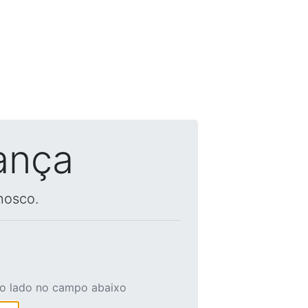
ança
nosco.
ao lado no campo abaixo